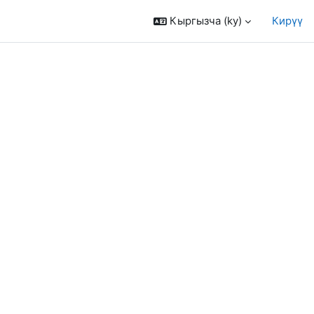
Кыргызча ‎(ky)‎
Кирүү