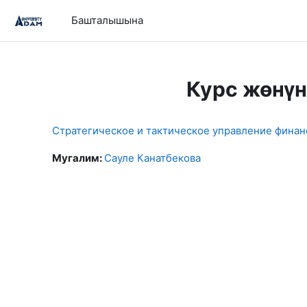
Негизги мазмунга өтүү
Башталышына
Курс жөнү
Стратегическое и тактическое управление фина
Мугалим:
Сауле Канатбекова