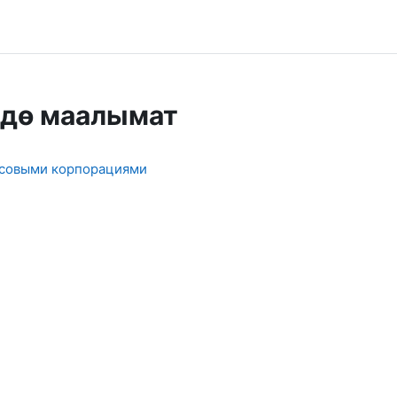
ндө маалымат
нсовыми корпорациями