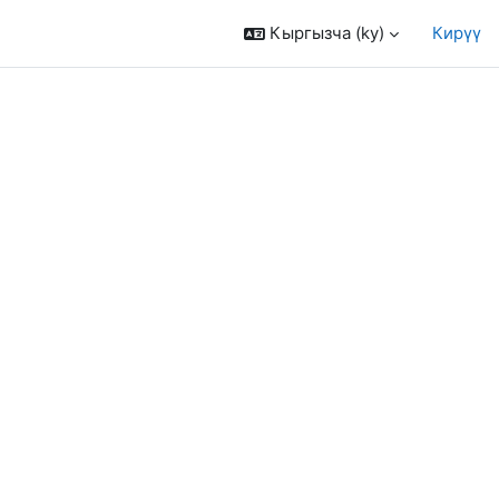
Кыргызча ‎(ky)‎
Кирүү