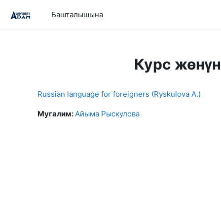
Негизги мазмунга өтүү
Башталышына
Курс жөнү
Russian language for foreigners (Ryskulova A.)
Мугалим:
Айыма Рыскулова