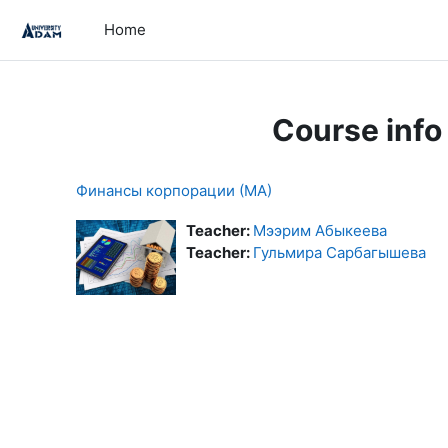
Skip to main content
Home
Course info
Финансы корпорации (МА)
Teacher:
Мээрим Абыкеева
Teacher:
Гульмира Сарбагышева