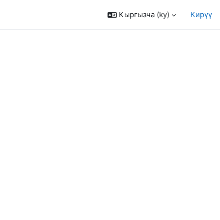
Кыргызча ‎(ky)‎
Кирүү