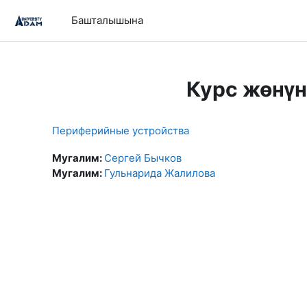
Негизги мазмунга өтүү
Башталышына
Курс жөнү
Периферийные устройства
Мугалим:
Сергей Бычков
Мугалим:
Гульнарида Жалилова